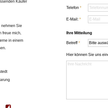
ssenden Käufer
t, nehmen Sie
h freue mich,
gerne in einem
nen.
stedt
arung 